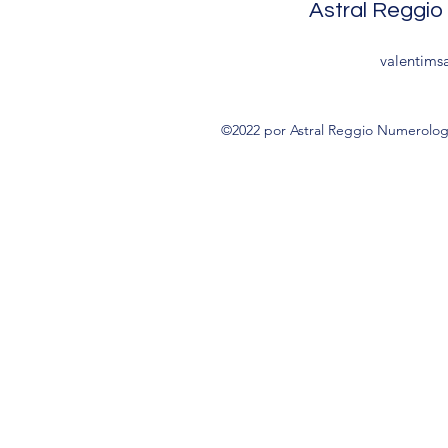
Astral Reggio
valentims
©2022 por Astral Reggio Numerolog